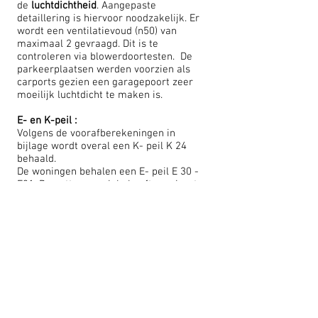
de
luchtdichtheid
. Aangepaste
detaillering is hiervoor noodzakelijk. Er
wordt een ventilatievoud (n50) van
maximaal 2 gevraagd. Dit is te
controleren via blowerdoortesten. De
parkeerplaatsen werden voorzien als
carports gezien een garagepoort zeer
moeilijk luchtdicht te maken is.
E- en K-peil :
Volgens de voorafberekeningen in
bijlage wordt overal een K- peil K 24
behaald.
De woningen behalen een E- peil E 30 -
E31. De netto energiebehoefte varieert
tussen 29 en 36 kWh/m2.
We spreken hier dus over BEN (Bijna
Energie Neutraal) of net niet BEN
woningen.