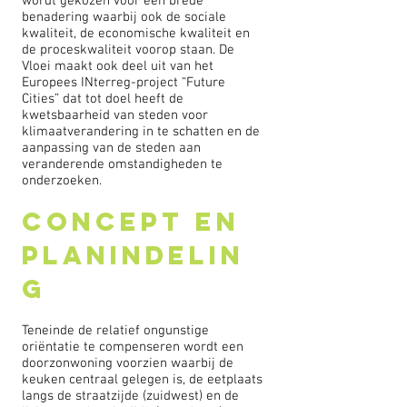
wordt gekozen voor een brede
benadering waarbij ook de sociale
kwaliteit, de economische kwaliteit en
de proceskwaliteit voorop staan. De
Vloei maakt ook deel uit van het
Europees INterreg-project “Future
Cities” dat tot doel heeft de
kwetsbaarheid van steden voor
klimaatverandering in te schatten en de
aanpassing van de steden aan
veranderende omstandigheden te
onderzoeken.
CONCEPT EN
PLANINDELIN
G
Teneinde de relatief ongunstige
oriëntatie te compenseren wordt een
doorzonwoning voorzien waarbij de
keuken centraal gelegen is, de eetplaats
langs de straatzijde (zuidwest) en de