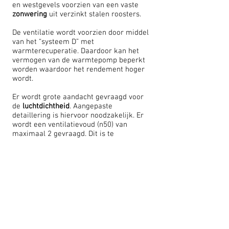
en westgevels voorzien van een vaste
zonwering
uit verzinkt stalen roosters.
De ventilatie wordt voorzien door middel
van het “systeem D” met
warmterecuperatie. Daardoor kan het
vermogen van de warmtepomp beperkt
worden waardoor het rendement hoger
wordt.
Er wordt grote aandacht gevraagd voor
de
luchtdichtheid
. Aangepaste
detaillering is hiervoor noodzakelijk. Er
wordt een ventilatievoud (n50) van
maximaal 2 gevraagd. Dit is te
controleren via blowerdoortesten. De
parkeerplaatsen werden voorzien als
carports gezien een garagepoort zeer
moeilijk luchtdicht te maken is.
E- en K-peil :
Volgens de voorafberekeningen in
bijlage wordt overal een K- peil K 24
behaald.
De woningen behalen een E- peil E 30 -