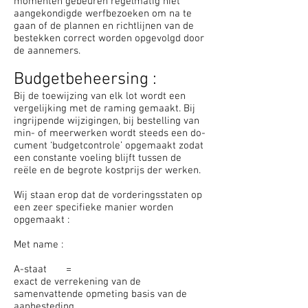
mo­men­­ten gebeuren regelmatig niet
aangekondigde werfbezoeken om na te
gaan of de plannen en richtlijnen van de
bestekken cor­rect wor­den opgevolgd door
de aannemers.
Budgetbeheersing :
Bij de toewijzing van elk lot wordt een
vergelijking met de raming gemaakt. Bij
ingrijpende wijzigingen, bij bestelling van
min- of meer­­werken wordt steeds een do­
cu­ment ‘budgetcontrole’ op­ge­maakt zodat
een constante voeling blijft tussen de
reële en de be­grote kostprijs der werken.
Wij staan erop dat de vorderingsstaten op
een zeer specifieke manier worden
opgemaakt :
Met name :
A-staat =
exact de verrekening van de
samenvattende opmeting basis van de
aanbesteding