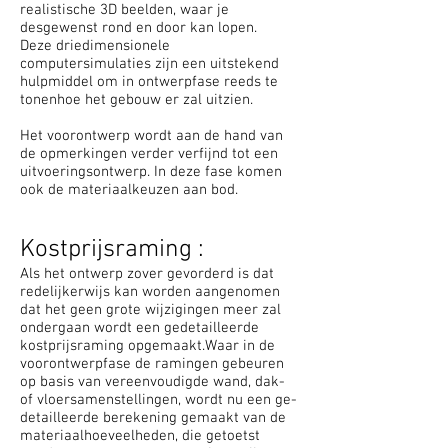
realistische 3D beelden, waar je
desgewenst rond en door kan lopen.
Deze driedimensionele
computersimulaties zijn een uitstekend
hulpmiddel om in ontwerpfase reeds te
tonenhoe het gebouw er zal uitzien.
Het voor­ont­werp wordt aan de hand van
de opmerkingen verder verfijnd tot een
uitvoeringsontwerp. In deze fase komen
ook de materiaalkeuzen aan bod.
Kostprijsraming :
Als het ontwerp zover gevorderd is dat
redelijkerwijs kan worden aangenomen
dat het geen grote wijzigingen meer zal
ondergaan wordt een gedetailleerde
kostprijsraming op­ge­maakt.Waar in de
voorontwerpfase de ramingen gebeuren
op basis van vereenvoudigde wand, dak-
of vloersamenstellingen, wordt nu een ge­
detailleerde berekening gemaakt van de
materiaalhoeveelheden, die getoetst