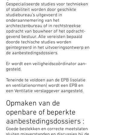
Gespecialiseerde studies voor technieken
of stabiliteit worden door geschikte
studiebureau’s uitgevoerd in
onderaannemering van het
architectenbureau of in rechtstreekse
opdracht van bouwheer of het opdracht­
gevend bestuur. Alle vereisten bepaald
doorde techische studies worden
geïntegreerd in het uitvoeringsontwerp en
de aan­be­ste­dings­dossiers.
Er wordt een veiligheidscoördinator aan­
ge­steld.
Teneinde te voldoen aan de EPB (isolatie
en ventilatienormen) wordt een EPB en
een Ventilatie verslaggever aangesteld.
Opmaken van de
openbare of beperkte
aanbestedingsdossiers :
Goede bestekken en correcte meetstaten
sluiten misverstanden en discussies bij de