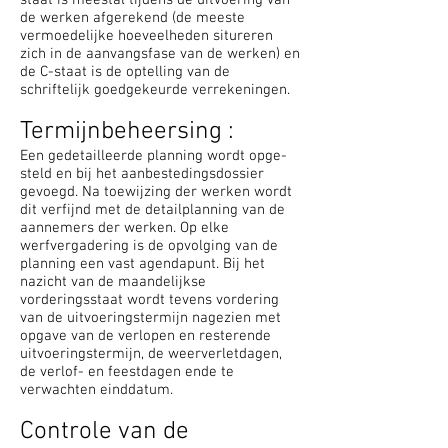
staat is meestal tijdens de uitvoering van
de werken afgerekend (de meeste
vermoedelijke hoeveelheden situreren
zich in de aanvangsfase van de werken) en
de C-staat is de optelling van de
schriftelijk goedgekeurde verrekeningen.
Termijnbeheersing :
Een gedetailleerde planning wordt op­ge­
steld en bij het aanbestedingsdossier
gevoegd. Na toewijzing der wer­ken wordt
dit verfijnd met de detailplanning van de
aannemers der werken. Op elke
werfvergadering is de opvolging van de
plan­ning een vast agendapunt. Bij het
nazicht van de maandelijkse
vorderingsstaat wordt tevens vordering
van de uitvoeringstermijn nagezien met
opgave van de verlopen en resterende
uitvoeringstermijn, de weerverletdagen,
de verlof- en feestdagen ende te
verwachten einddatum.
Controle van de